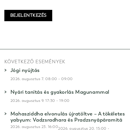
BEJELENTKEZÉS
KÖVETKEZŐ ESEMÉNYEK
Jógi nyújtás
-
2026. augusztus 7. 08:00
09:00
Nyári tanítás és gyakorlás Magunammal
-
2026. augusztus 9. 17:30
19:00
Mahasziddha elvonulás újratöltve – A tökéletes
yabyum: Vadzsradhara és Pradzsnyápáramitá
2026. augusztus 23. 16:00
-
2026. augusztus 20. 15:00