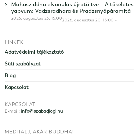
Mahasziddha elvonulás újratöltve – A tökéletes
yabyum: Vadzsradhara és Pradzsnyápáramitá
2026. augusztus 23. 16:00
-
2026. augusztus 20. 15:00
LINKEK
Adatvédelmi tájékoztató
Süti szabályzat
Blog
Kapcsolat
KAPCSOLAT
E-mail:
info@szabadjogi.hu
MEDITÁLJ, AKÁR BUDDHA!