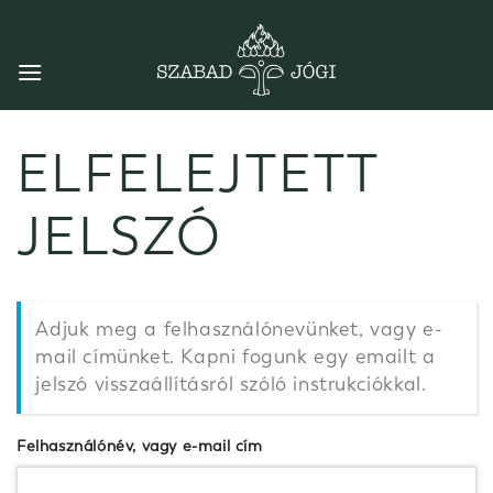
Skip
to
content
ELFELEJTETT
JELSZÓ
Adjuk meg a felhasználónevünket, vagy e-
mail címünket. Kapni fogunk egy emailt a
jelszó visszaállításról szóló instrukciókkal.
Felhasználónév, vagy e-mail cím