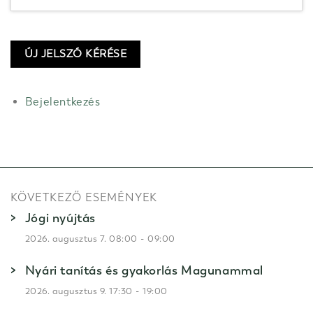
ÚJ JELSZÓ KÉRÉSE
Bejelentkezés
KÖVETKEZŐ ESEMÉNYEK
Jógi nyújtás
-
2026. augusztus 7. 08:00
09:00
Nyári tanítás és gyakorlás Magunammal
-
2026. augusztus 9. 17:30
19:00