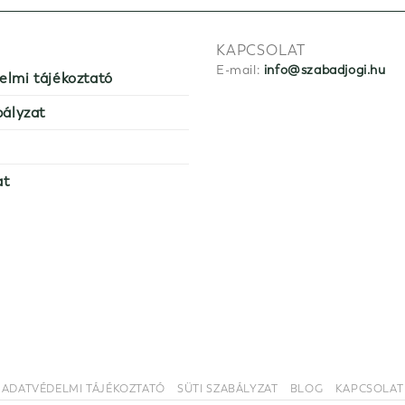
KAPCSOLAT
E-mail:
info@szabadjogi.hu
elmi tájékoztató
bályzat
at
ADATVÉDELMI TÁJÉKOZTATÓ
SÜTI SZABÁLYZAT
BLOG
KAPCSOLAT