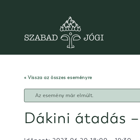
Skip
to
content
« Vissza az összes eseményre
Az esemény már elmúlt.
Dákini átadás 