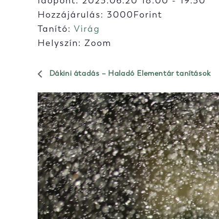
Időpont:
2023.06.20 18:00
-
19:30
Hozzájárulás: 3000Forint
Tanító:
Virág
Helyszín: Zoom
Dákini átadás – Haladó Elementár tanítások