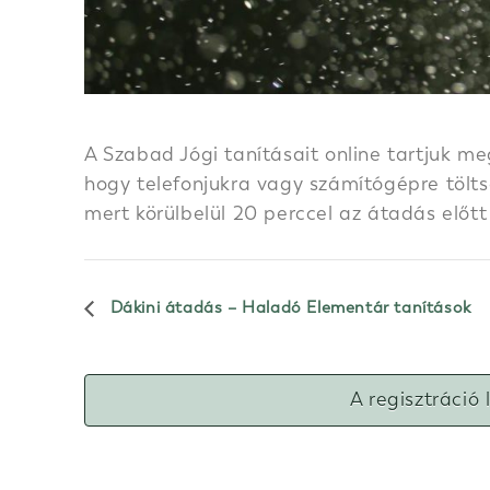
A Szabad Jógi tanításait online tartjuk me
hogy telefonjukra vagy számítógépre töltsé
mert körülbelül 20 perccel az átadás előtt
Dákini átadás – Haladó Elementár tanítások
A regisztráció 