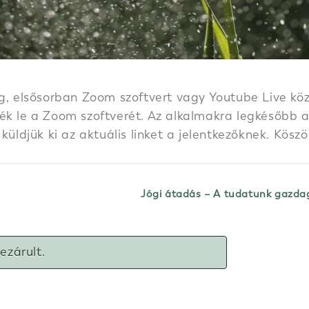
g, elsősorban Zoom szoftvert vagy Youtube Live közv
k le a Zoom szoftverét. Az alkalmakra legkésőbb a k
 küldjük ki az aktuális linket a jelentkezőknek. Kös
Jógi átadás – A tudatunk gazda
lezárult.