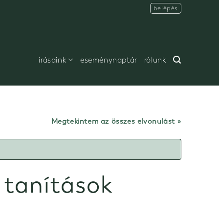
belépés
írásaink
eseménynaptár
rólunk
Megtekintem az összes elvonulást
 tanítások