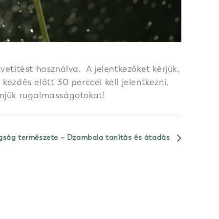
etítést használva. A jelentkezőket kérjük,
ezdés előtt 30 perccel kell jelentkezni,
zönjük rugalmasságotokat!
gság természete – Dzambala tanítás és átadás