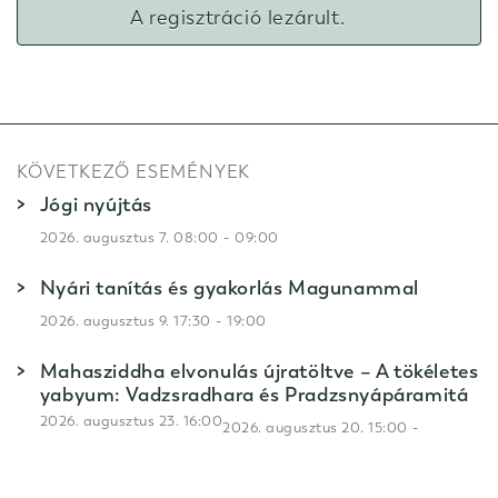
A regisztráció lezárult.
KÖVETKEZŐ ESEMÉNYEK
Jógi nyújtás
-
2026. augusztus 7. 08:00
09:00
Nyári tanítás és gyakorlás Magunammal
-
2026. augusztus 9. 17:30
19:00
Mahasziddha elvonulás újratöltve – A tökéletes
yabyum: Vadzsradhara és Pradzsnyápáramitá
2026. augusztus 23. 16:00
-
2026. augusztus 20. 15:00