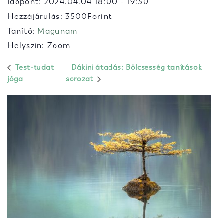
Időpont:
2024.04.04 18:00
-
19:30
Hozzájárulás: 3500Forint
Tanító:
Magunam
Helyszín: Zoom
Test-tudat
Dákini átadás: Bölcsesség tanítások
jóga
sorozat