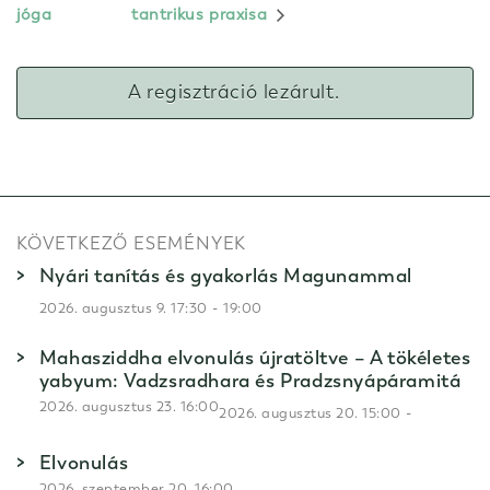
jóga
tantrikus praxisa
A regisztráció lezárult.
KÖVETKEZŐ ESEMÉNYEK
Nyári tanítás és gyakorlás Magunammal
-
2026. augusztus 9. 17:30
19:00
Mahasziddha elvonulás újratöltve – A tökéletes
yabyum: Vadzsradhara és Pradzsnyápáramitá
2026. augusztus 23. 16:00
-
2026. augusztus 20. 15:00
Elvonulás
2026. szeptember 20. 16:00