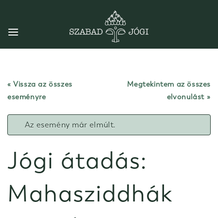
Skip
to
content
« Vissza az összes
Megtekintem az összes
eseményre
elvonulást
Az esemény már elmúlt.
Jógi átadás:
Mahasziddhák