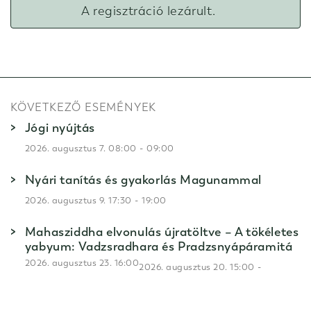
A regisztráció lezárult.
KÖVETKEZŐ ESEMÉNYEK
Jógi nyújtás
-
2026. augusztus 7. 08:00
09:00
Nyári tanítás és gyakorlás Magunammal
-
2026. augusztus 9. 17:30
19:00
Mahasziddha elvonulás újratöltve – A tökéletes
yabyum: Vadzsradhara és Pradzsnyápáramitá
2026. augusztus 23. 16:00
-
2026. augusztus 20. 15:00