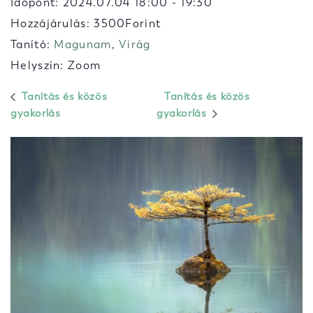
Időpont:
2024.07.04 18:00
-
19:30
Hozzájárulás: 3500Forint
Tanító:
Magunam
,
Virág
Helyszín: Zoom
Tanítás és közös
Tanítás és közös
gyakorlás
gyakorlás