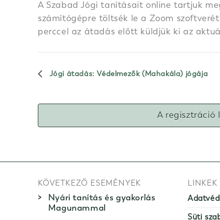
A Szabad Jógi tanításait online tartjuk me
számítógépre töltsék le a Zoom szoftverét.
perccel az átadás előtt küldjük ki az aktu
Jógi átadás: Védelmezők (Mahakála) jógája
A regisztráció 
KÖVETKEZŐ ESEMÉNYEK
LINKEK
Nyári tanítás és gyakorlás
Adatvéd
Magunammal
Süti sza