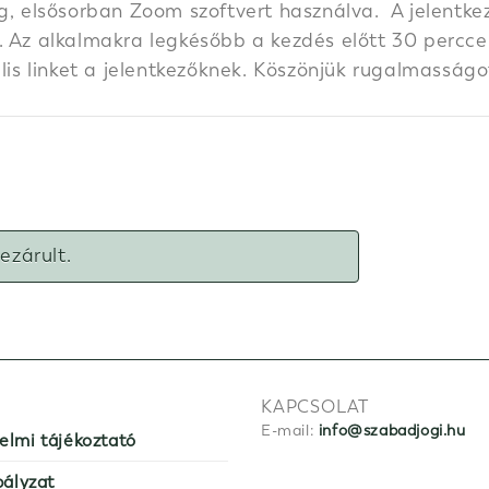
g, elsősorban Zoom szoftvert használva. A jelentkez
 Az alkalmakra legkésőbb a kezdés előtt 30 perccel k
ális linket a jelentkezőknek. Köszönjük rugalmasságo
lezárult.
KAPCSOLAT
E-mail:
info@szabadjogi.hu
elmi tájékoztató
bályzat