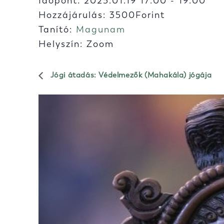
Időpont:
2025.01.19 17:00
-
19:00
Hozzájárulás: 3500Forint
Tanító:
Magunam
Helyszín: Zoom
Jógi átadás: Védelmezők (Mahakála) jógája