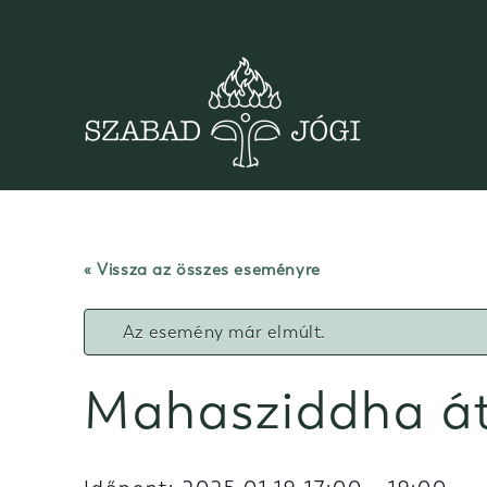
Skip
to
content
« Vissza az összes eseményre
Az esemény már elmúlt.
Mahasziddha áta