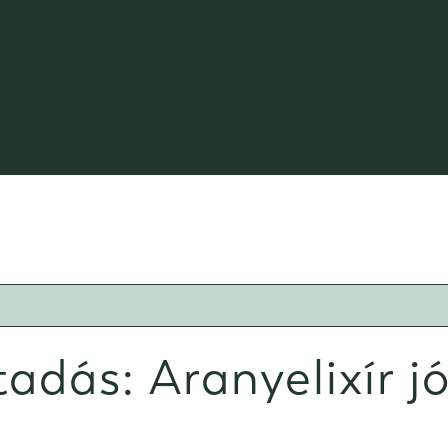
dás: Aranyelixír j