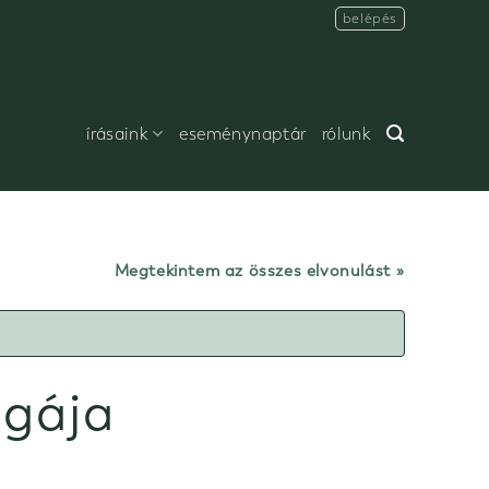
belépés
írásaink
eseménynaptár
rólunk
Megtekintem az összes elvonulást
ógája