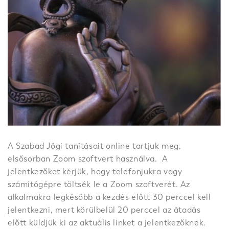
A Szabad Jógi tanításait online tartjuk meg,
elsősorban Zoom szoftvert használva. A
jelentkezőket kérjük, hogy telefonjukra vagy
számítógépre töltsék le a Zoom szoftverét. Az
alkalmakra legkésőbb a kezdés előtt 30 perccel kell
jelentkezni, mert körülbelül 20 perccel az átadás
előtt küldjük ki az aktuális linket a jelentkezőknek.