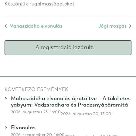
Köszönjük rugalmasságotokat!
Mahasziddha elvonulás
Jógi mozgás
A regisztráció lezárult.
KÖVETKEZŐ ESEMÉNYEK
Mahasziddha elvonulás újratöltve – A tökéletes
yabyum: Vadzsradhara és Pradzsnyápáramitá
2026. augusztus 23. 16:00
-
2026. augusztus 20. 15:00
Elvonulás
2026. szeptember 20. 16:00