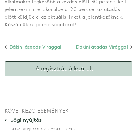
alkalmakra legkésőbb a kezdés előtt 30 perccel kell
jelentkezni, mert körülbelül 20 perccel az átadás
előtt küldjük ki az aktuális linket a jelentkezőknek.
Köszönjük rugalmasságotokat!
Dákini átadás Virággal
Dákini átadás Virággal
A regisztráció lezárult.
KÖVETKEZŐ ESEMÉNYEK
Jógi nyújtás
-
2026. augusztus 7. 08:00
09:00