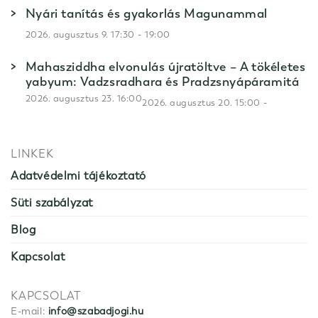
Nyári tanítás és gyakorlás Magunammal
-
2026. augusztus 9. 17:30
19:00
Mahasziddha elvonulás újratöltve – A tökéletes
yabyum: Vadzsradhara és Pradzsnyápáramitá
2026. augusztus 23. 16:00
-
2026. augusztus 20. 15:00
LINKEK
Adatvédelmi tájékoztató
Süti szabályzat
Blog
Kapcsolat
KAPCSOLAT
E-mail:
info@szabadjogi.hu