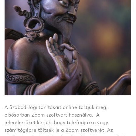
A Szabad Jógi tanításait online tartjuk meg,
elsősorban Zoom szoftvert használva. A
jelentkezőket kérjük, hogy telefonjukra vagy
számítógépre töltsék le a Zoom szoftverét. Az