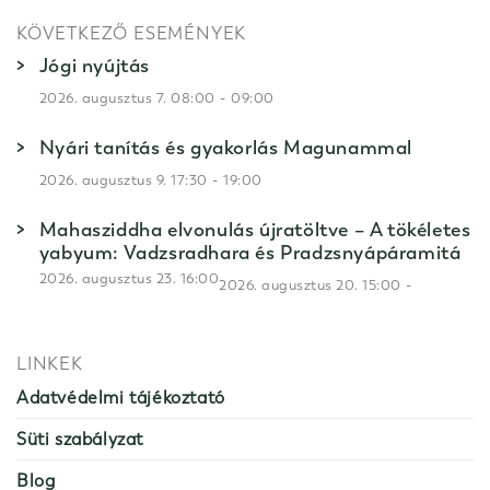
KÖVETKEZŐ ESEMÉNYEK
Jógi nyújtás
-
2026. augusztus 7. 08:00
09:00
Nyári tanítás és gyakorlás Magunammal
-
2026. augusztus 9. 17:30
19:00
Mahasziddha elvonulás újratöltve – A tökéletes
yabyum: Vadzsradhara és Pradzsnyápáramitá
2026. augusztus 23. 16:00
-
2026. augusztus 20. 15:00
LINKEK
Adatvédelmi tájékoztató
Süti szabályzat
Blog