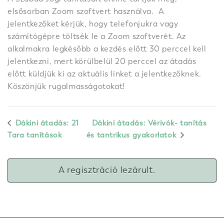
elsősorban Zoom szoftvert használva. A
jelentkezőket kérjük, hogy telefonjukra vagy
számítógépre töltsék le a Zoom szoftverét. Az
alkalmakra legkésőbb a kezdés előtt 30 perccel kell
jelentkezni, mert körülbelül 20 perccel az átadás
előtt küldjük ki az aktuális linket a jelentkezőknek.
Köszönjük rugalmasságotokat!
Dákini átadás: 21
Dákini átadás: Vérivók- tanítás
Tara tanítások
és tantrikus gyakorlatok
A regisztráció lezárult.