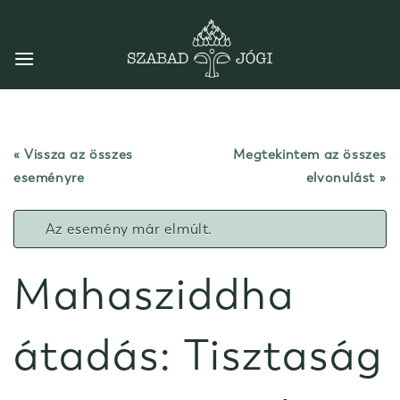
Skip
to
content
« Vissza az összes
Megtekintem az összes
eseményre
elvonulást
Az esemény már elmúlt.
Mahasziddha
átadás: Tisztaság