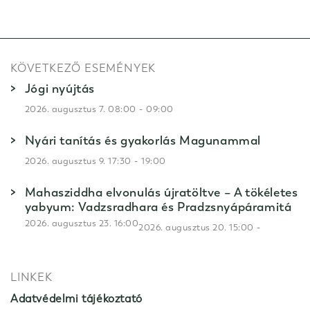
KÖVETKEZŐ ESEMÉNYEK
Jógi nyújtás
-
2026. augusztus 7. 08:00
09:00
Nyári tanítás és gyakorlás Magunammal
-
2026. augusztus 9. 17:30
19:00
Mahasziddha elvonulás újratöltve – A tökéletes
yabyum: Vadzsradhara és Pradzsnyápáramitá
2026. augusztus 23. 16:00
-
2026. augusztus 20. 15:00
LINKEK
Adatvédelmi tájékoztató