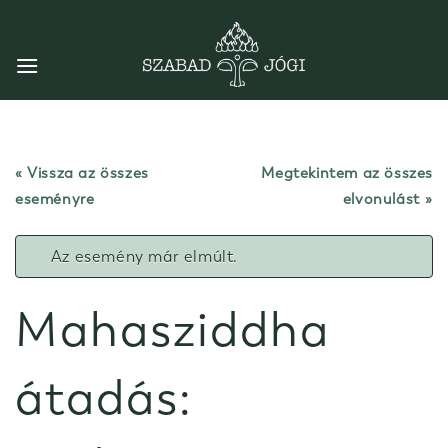
Skip
to
content
« Vissza az összes
Megtekintem az összes
eseményre
elvonulást
Az esemény már elmúlt.
Mahasziddha
átadás: