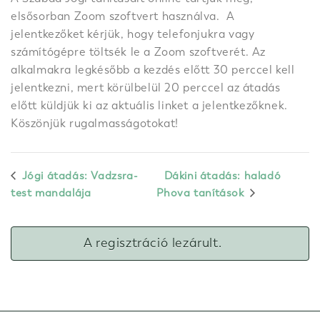
elsősorban Zoom szoftvert használva. A
jelentkezőket kérjük, hogy telefonjukra vagy
számítógépre töltsék le a Zoom szoftverét. Az
alkalmakra legkésőbb a kezdés előtt 30 perccel kell
jelentkezni, mert körülbelül 20 perccel az átadás
előtt küldjük ki az aktuális linket a jelentkezőknek.
Köszönjük rugalmasságotokat!
Jógi átadás: Vadzsra-
Dákini átadás: haladó
test mandalája
Phova tanítások
A regisztráció lezárult.