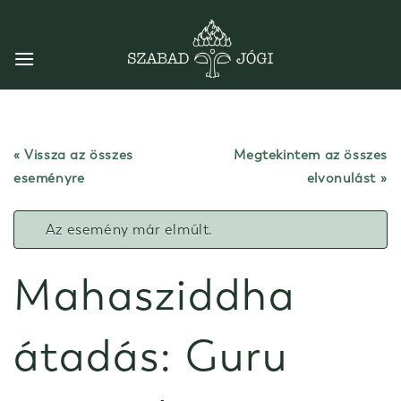
Skip
to
content
« Vissza az összes
Megtekintem az összes
eseményre
elvonulást
Az esemény már elmúlt.
Mahasziddha
átadás: Guru