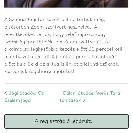
A Szabad Jógi tanításait online tartjuk meg,
elsősorban Zoom szoftvert használva. A
jelentkezőket kérjük, hogy telefonjukra vagy
számítógépre töltsék le a Zoom szoftverét. Az
alkalmakra legkésőbb a kezdés előtt 30 perccel kell
jelentkezni, mert körülbelül 20 perccel az átadás
előtt küldjük ki az aktuális linket a jelentkezőknek.
Köszönjük rugalmasságotokat!
Jógi átadás: Öt
Dákini átadás: Vörös Tara
őselem jóga
tanítások
A regisztráció lezárult.