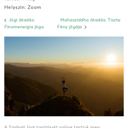
Helyszín: Zoom
Jógi átadás:
Mahasziddha átadás: Tiszta
Finomenergia jóga
Fény jógája
A Szabad Jógi tanításait online tartjuk meg,