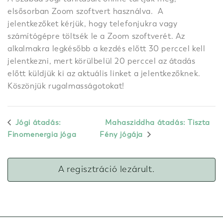
elsősorban Zoom szoftvert használva. A
jelentkezőket kérjük, hogy telefonjukra vagy
számítógépre töltsék le a Zoom szoftverét. Az
alkalmakra legkésőbb a kezdés előtt 30 perccel kell
jelentkezni, mert körülbelül 20 perccel az átadás
előtt küldjük ki az aktuális linket a jelentkezőknek.
Köszönjük rugalmasságotokat!
Jógi átadás:
Mahasziddha átadás: Tiszta
Finomenergia jóga
Fény jógája
A regisztráció lezárult.