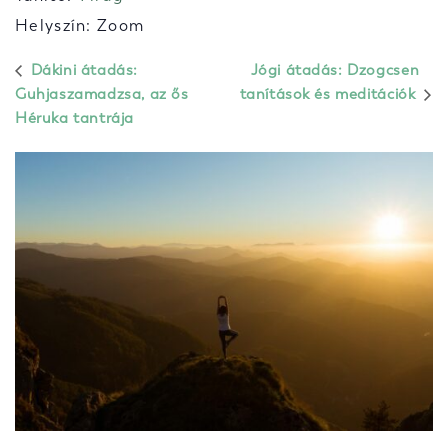
Helyszín: Zoom
Dákini átadás:
Jógi átadás: Dzogcsen
Guhjaszamadzsa, az ős
tanítások és meditációk
Héruka tantrája