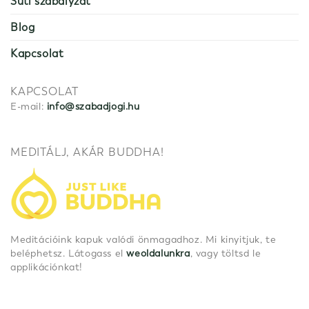
Süti szabályzat
Blog
Kapcsolat
KAPCSOLAT
E-mail:
info@szabadjogi.hu
MEDITÁLJ, AKÁR BUDDHA!
Meditációink kapuk valódi önmagadhoz. Mi kinyitjuk, te
beléphetsz. Látogass el
weoldalunkra
, vagy töltsd le
applikációnkat!