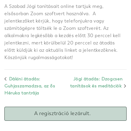
A Szabad Jógi tanításait online tartjuk meg,
elsősorban Zoom szoftvert használva. A
jelentkezőket kérjük, hogy telefonjukra vagy
számítógépre töltsék le a Zoom szoftverét. Az
alkalmakra legkésőbb a kezdés előtt 30 perccel kell
jelentkezni, mert körülbelül 20 perccel az átadás
előtt küldjük ki az aktuális linket a jelentkezőknek.
Köszönjük rugalmasságotokat!
Dákini átadás:
Jógi átadás: Dzogcsen
Guhjaszamadzsa, az ős
tanítások és meditációk
Héruka tantrája
A regisztráció lezárult.