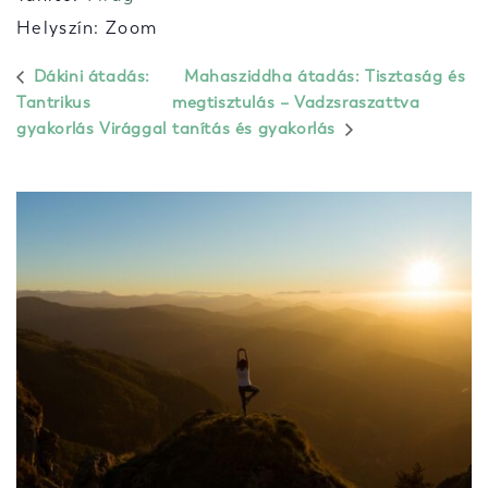
Helyszín: Zoom
Dákini átadás:
Mahasziddha átadás: Tisztaság és
Tantrikus
megtisztulás – Vadzsraszattva
gyakorlás Virággal
tanítás és gyakorlás