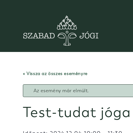
Skip
to
content
« Vissza az összes eseményre
Az esemény már elmúlt.
Test-tudat jóga