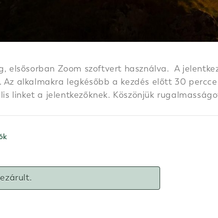
g, elsősorban Zoom szoftvert használva. A jelentkez
 Az alkalmakra legkésőbb a kezdés előtt 30 perccel k
ális linket a jelentkezőknek. Köszönjük rugalmasságo
ók
lezárult.