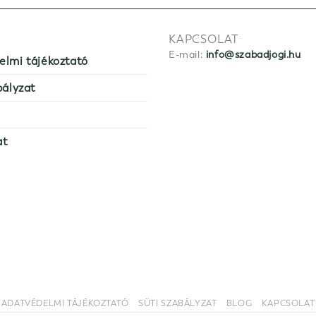
KAPCSOLAT
E-mail:
info@szabadjogi.hu
elmi tájékoztató
bályzat
at
ADATVÉDELMI TÁJÉKOZTATÓ
SÜTI SZABÁLYZAT
BLOG
KAPCSOLAT