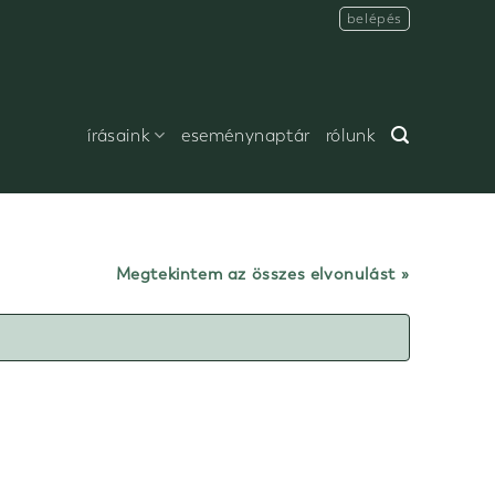
belépés
írásaink
eseménynaptár
rólunk
Megtekintem az összes elvonulást