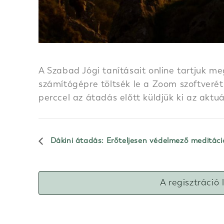
A Szabad Jógi tanításait online tartjuk me
számítógépre töltsék le a Zoom szoftverét.
perccel az átadás előtt küldjük ki az aktu
Dákini átadás: Erőteljesen védelmező meditáci
A regisztráció 