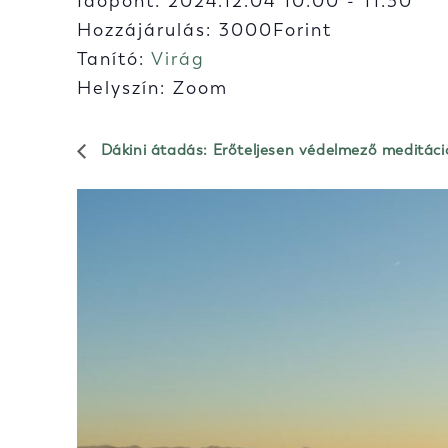
Időpont:
2024.12.04 10:00
-
11:30
Hozzájárulás: 3000Forint
Tanító:
Virág
Helyszín: Zoom
Dákini átadás: Erőteljesen védelmező meditáci