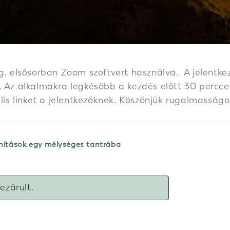
g, elsősorban Zoom szoftvert használva. A jelentkez
 Az alkalmakra legkésőbb a kezdés előtt 30 perccel k
ális linket a jelentkezőknek. Köszönjük rugalmasságo
anítások egy mélységes tantrába
lezárult.