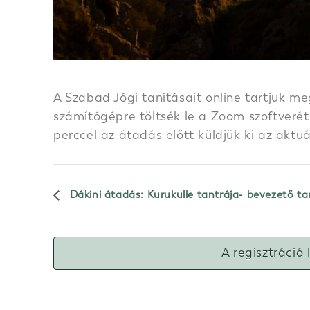
A Szabad Jógi tanításait online tartjuk me
számítógépre töltsék le a Zoom szoftverét.
perccel az átadás előtt küldjük ki az aktu
Dákini átadás: Kurukulle tantrája- bevezető t
A regisztráció 