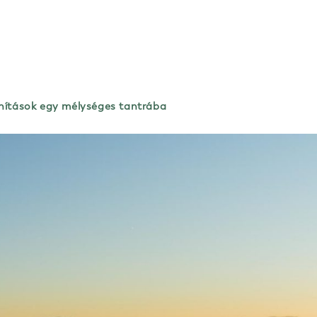
anítások egy mélységes tantrába