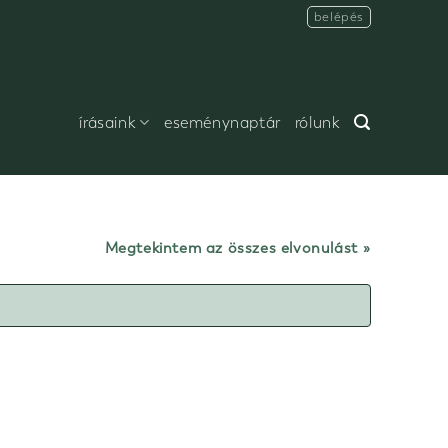
belépés
írásaink
eseménynaptár
rólunk
Megtekintem az összes elvonulást