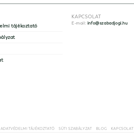
KAPCSOLAT
E-mail:
info@szabadjogi.hu
elmi tájékoztató
bályzat
at
ADATVÉDELMI TÁJÉKOZTATÓ
SÜTI SZABÁLYZAT
BLOG
KAPCSOLAT