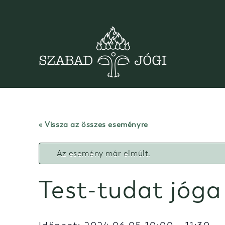
Skip
to
content
« Vissza az összes eseményre
Az esemény már elmúlt.
Test-tudat jóga