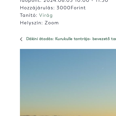
Időpont:
2024.06.05 10:00
-
11:30
Hozzájárulás: 3000Forint
Tanító:
Virág
Helyszín: Zoom
Dákini átadás: Kurukulle tantrája- bevezető t