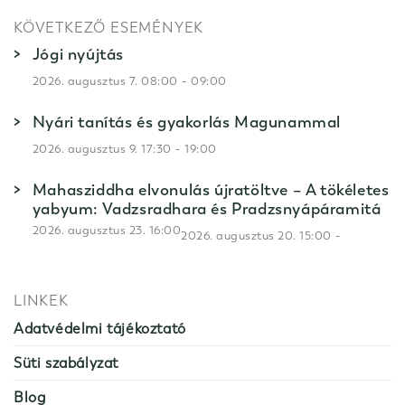
KÖVETKEZŐ ESEMÉNYEK
Jógi nyújtás
-
2026. augusztus 7. 08:00
09:00
Nyári tanítás és gyakorlás Magunammal
-
2026. augusztus 9. 17:30
19:00
Mahasziddha elvonulás újratöltve – A tökéletes
yabyum: Vadzsradhara és Pradzsnyápáramitá
2026. augusztus 23. 16:00
-
2026. augusztus 20. 15:00
LINKEK
Adatvédelmi tájékoztató
Süti szabályzat
Blog