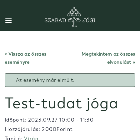
Skip
to
content
« Vissza az összes
Megtekintem az összes
eseményre
elvonulást
Az esemény már elmúlt.
Test-tudat jóga
Időpont:
2023.09.27 10:00
-
11:30
Hozzájárulás: 2000Forint
Tanító:
Virág