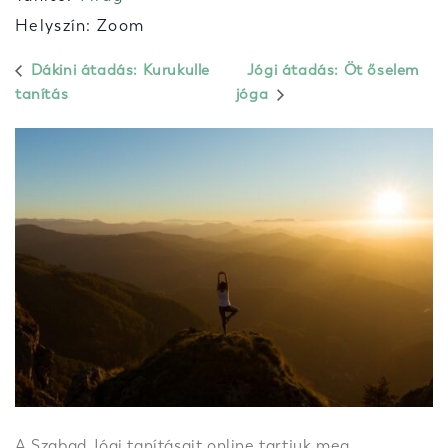
Helyszín: Zoom
Dákini átadás: Kurukulle
Jógi átadás: Öt őselem
tanítás
jóga
A Szabad Jógi tanításait online tartjuk meg,