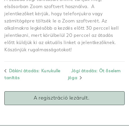
elsősorban Zoom szoftvert használva. A
jelentkezőket kérjük, hogy telefonjukra vagy
számítógépre töltsék le a Zoom szoftverét. Az
alkalmakra legkésőbb a kezdés előtt 30 perccel kell
jelentkezni, mert körülbelül 20 perccel az átadás
előtt küldjük ki az aktuális linket a jelentkezőknek.
Köszönjük rugalmasságotokat!
Dákini átadás: Kurukulle
Jógi átadás: Öt őselem
tanítás
jóga
A regisztráció lezárult.