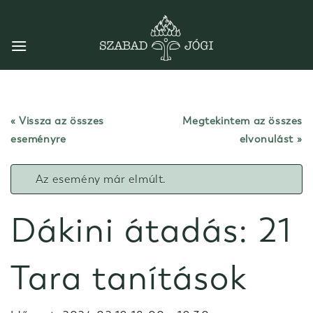
Skip
to
content
« Vissza az összes
Megtekintem az összes
eseményre
elvonulást
Az esemény már elmúlt.
Dákini átadás: 21
Tara tanítások