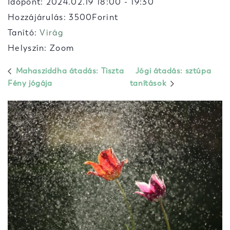
Időpont:
2024.02.19 18:00
-
19:30
Hozzájárulás: 3500Forint
Tanító:
Virág
Helyszín: Zoom
Mahasziddha átadás: Tiszta
Jógi átadás: sztúpa
Fény jógája
tanítások