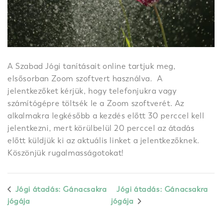
A Szabad Jógi tanításait online tartjuk meg,
elsősorban Zoom szoftvert használva. A
jelentkezőket kérjük, hogy telefonjukra vagy
számítógépre töltsék le a Zoom szoftverét. Az
alkalmakra legkésőbb a kezdés előtt 30 perccel kell
jelentkezni, mert körülbelül 20 perccel az átadás
előtt küldjük ki az aktuális linket a jelentkezőknek.
Köszönjük rugalmasságotokat!
Jógi átadás: Gánacsakra
Jógi átadás: Gánacsakra
jógája
jógája