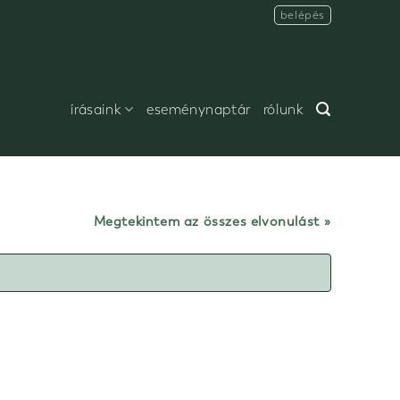
belépés
írásaink
eseménynaptár
rólunk
Megtekintem az összes elvonulást