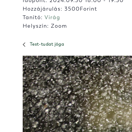
Időpont:
2024.09.30 18:00
-
19:30
Hozzájárulás: 3500Forint
Tanító:
Virág
Helyszín: Zoom
Test-tudat jóga