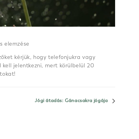
es elemzése
őket kérjük, hogy telefonjukra vagy
ell jelentkezni, mert körülbelül 20
tokat!
Jógi átadás: Gánacsakra jógája