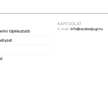
KAPCSOLAT
E-mail:
info@szabadjogi.hu
elmi tájékoztató
bályzat
at