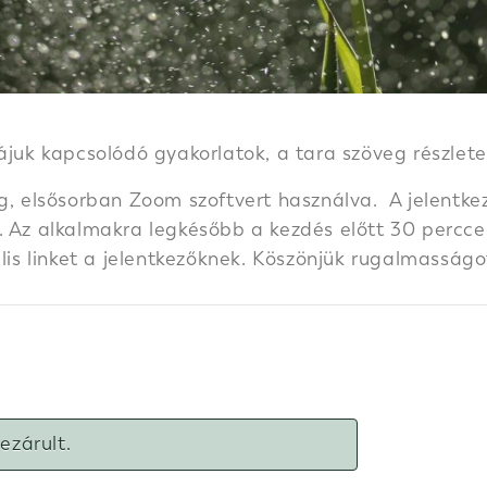
zájuk kapcsolódó gyakorlatok, a tara szöveg részlet
g, elsősorban Zoom szoftvert használva. A jelentkez
 Az alkalmakra legkésőbb a kezdés előtt 30 perccel k
ális linket a jelentkezőknek. Köszönjük rugalmasságo
lezárult.