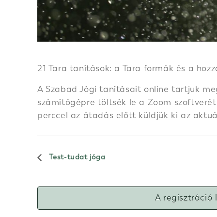
21 Tara tanítások: a Tara formák és a hoz
A Szabad Jógi tanításait online tartjuk me
számítógépre töltsék le a Zoom szoftverét.
perccel az átadás előtt küldjük ki az aktu
Test-tudat jóga
A regisztráció 