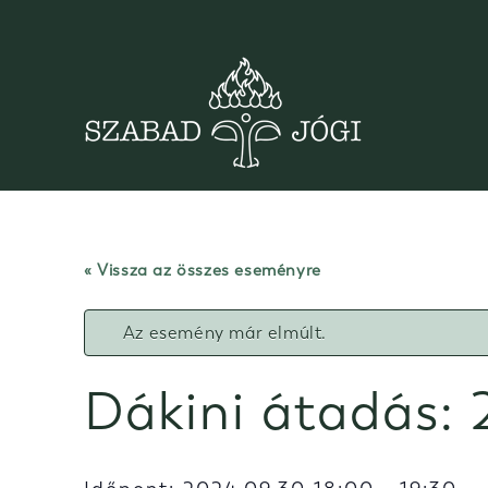
Skip
to
content
« Vissza az összes eseményre
Az esemény már elmúlt.
Dákini átadás: 