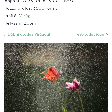
Időpont:
2025.06.16 18:00
-
19:30
Hozzájárulás: 3500Forint
Tanító:
Virág
Helyszín: Zoom
Dákini átadás Virággal
Test-tudat jóga