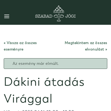
Skip
to
content
« Vissza az összes
Megtekintem az összes
eseményre
elvonulást
Az esemény már elmúlt.
Dákini átadás
Virággal