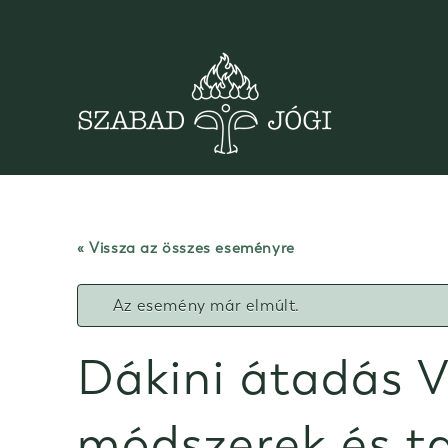
Skip
to
content
« Vissza az összes eseményre
Az esemény már elmúlt.
Dákini átadás Vi
módszerek és t