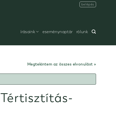
belépés
írásaink
eseménynaptár
rólunk
Megtekintem az összes elvonulást
Tértisztítás-