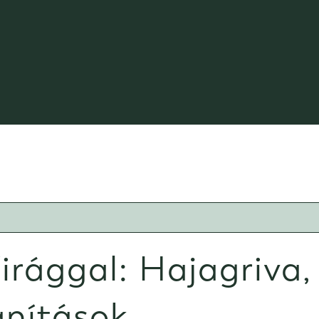
rággal: Hajagriva, 
anítások