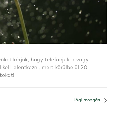
őket kérjük, hogy telefonjukra vagy
ell jelentkezni, mert körülbelül 20
tokat!
Jógi mozgás