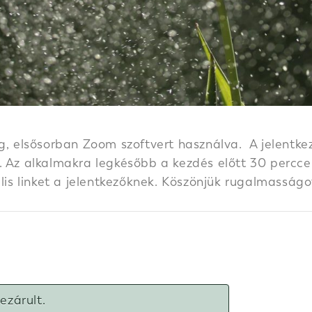
g, elsősorban Zoom szoftvert használva. A jelentkez
 Az alkalmakra legkésőbb a kezdés előtt 30 perccel k
ális linket a jelentkezőknek. Köszönjük rugalmasságo
lezárult.