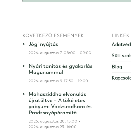
KÖVETKEZŐ ESEMÉNYEK
LINKEK
Jógi nyújtás
Adatvéd
-
2026. augusztus 7. 08:00
09:00
Süti sza
Nyári tanítás és gyakorlás
Blog
Magunammal
Kapcsol
-
2026. augusztus 9. 17:30
19:00
Mahasziddha elvonulás
újratöltve – A tökéletes
yabyum: Vadzsradhara és
Pradzsnyápáramitá
-
2026. augusztus 20. 15:00
2026. augusztus 23. 16:00