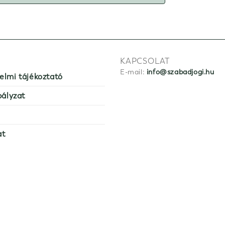
KAPCSOLAT
E-mail:
info@szabadjogi.hu
elmi tájékoztató
bályzat
at