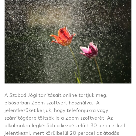
A Szabad Jógi tanításait online tartjuk meg,
elsősorban Zoom szoftvert használva. A
jelentkezőket kérjük, hogy telefonjukra vagy
számítógépre töltsék le a Zoom szoftverét. Az
alkalmakra legkésőbb a kezdés előtt 30 perccel kell
jelentkezni, mert körülbelül 20 perccel az átadás