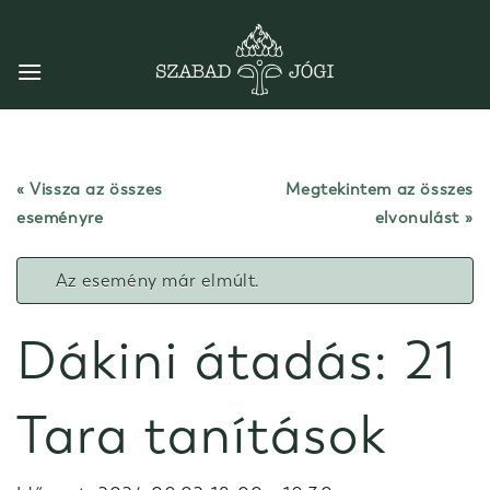
Skip
to
content
« Vissza az összes
Megtekintem az összes
eseményre
elvonulást
Az esemény már elmúlt.
Dákini átadás: 21
Tara tanítások