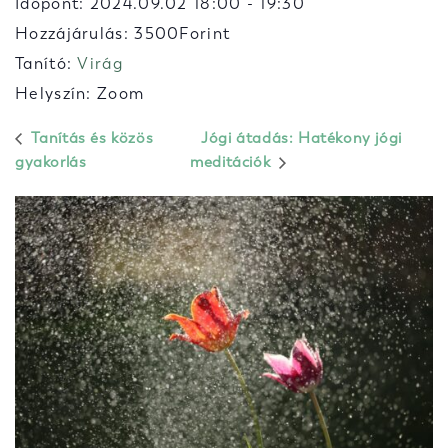
Időpont:
2024.09.02 18:00
-
19:30
Hozzájárulás: 3500Forint
Tanító:
Virág
Helyszín: Zoom
Tanítás és közös
Jógi átadás: Hatékony jógi
gyakorlás
meditációk