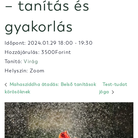
– tanítás és
gyakorlás
Időpont:
2024.01.29 18:00
-
19:30
Hozzájárulás: 3500Forint
Tanító:
Virág
Helyszín: Zoom
Mahasziddha átadás: Belső tanítások
Test-tudat
körösöknek
jóga