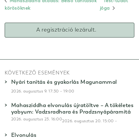
Mahasziddha átadás: Belső tanítások
Test-tudat
körösöknek
jóga
A regisztráció lezárult.
KÖVETKEZŐ ESEMÉNYEK
Nyári tanítás és gyakorlás Magunammal
-
2026. augusztus 9. 17:30
19:00
Mahasziddha elvonulás újratöltve – A tökéletes
yabyum: Vadzsradhara és Pradzsnyápáramitá
2026. augusztus 23. 16:00
-
2026. augusztus 20. 15:00
Elvonulás