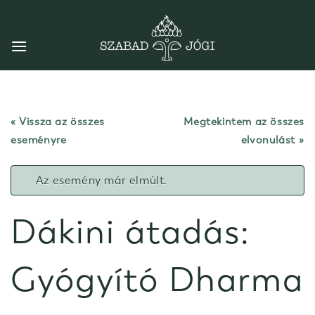
Skip
to
content
« Vissza az összes
Megtekintem az összes
eseményre
elvonulást
Az esemény már elmúlt.
Dákini átadás:
Gyógyító Dharma