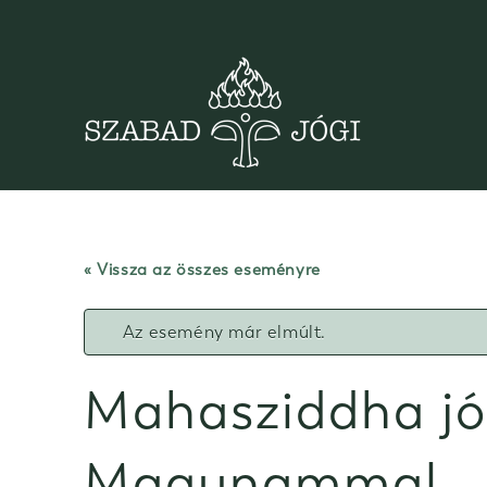
Skip
to
content
« Vissza az összes eseményre
Az esemény már elmúlt.
Mahasziddha jóg
Magunammal