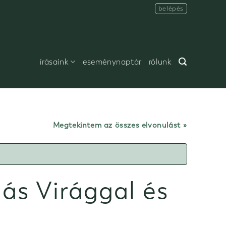
belépés
írásaink
eseménynaptár
rólunk
Megtekintem az összes elvonulást
ás Virággal és