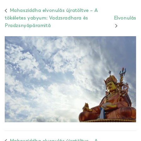
Mahasziddha elvonulás újratöltve – A
tökéletes yabyum: Vadzsradhara és
Elvonulás
Pradzsnyápáramitá
Mahasziddha elvonulás újratöltve – A