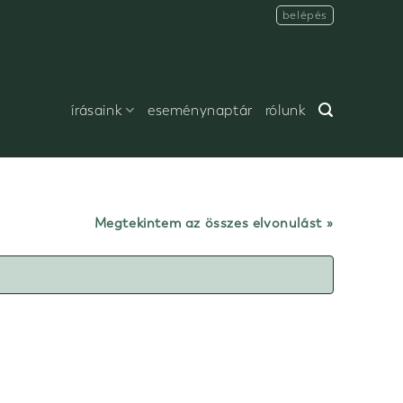
belépés
írásaink
eseménynaptár
rólunk
Megtekintem az összes elvonulást