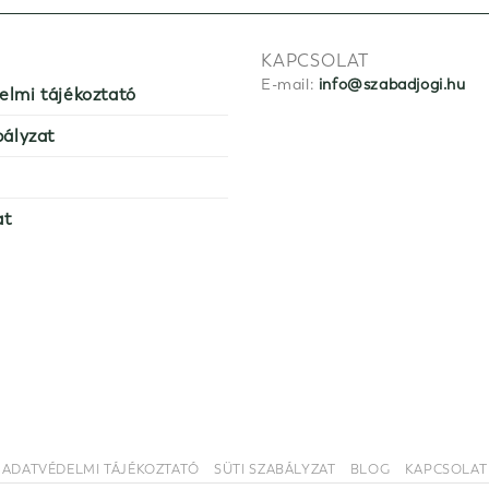
KAPCSOLAT
E-mail:
info@szabadjogi.hu
elmi tájékoztató
bályzat
at
ADATVÉDELMI TÁJÉKOZTATÓ
SÜTI SZABÁLYZAT
BLOG
KAPCSOLAT