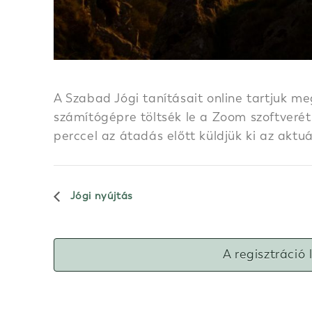
A Szabad Jógi tanításait online tartjuk me
számítógépre töltsék le a Zoom szoftverét.
perccel az átadás előtt küldjük ki az aktu
Jógi nyújtás
A regisztráció 