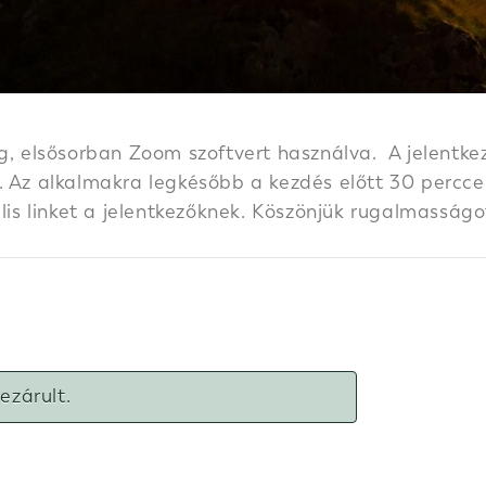
g, elsősorban Zoom szoftvert használva. A jelentkez
 Az alkalmakra legkésőbb a kezdés előtt 30 perccel k
ális linket a jelentkezőknek. Köszönjük rugalmasságo
lezárult.