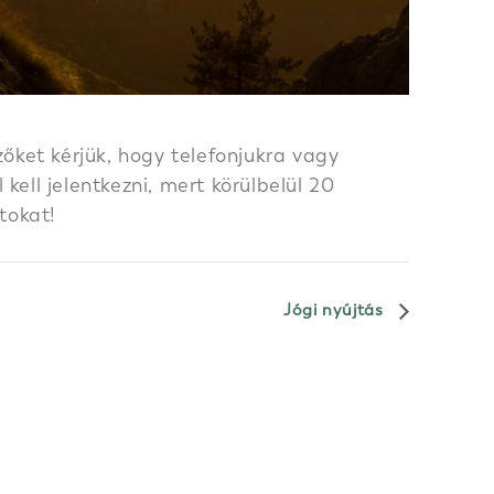
őket kérjük, hogy telefonjukra vagy
ell jelentkezni, mert körülbelül 20
tokat!
Jógi nyújtás