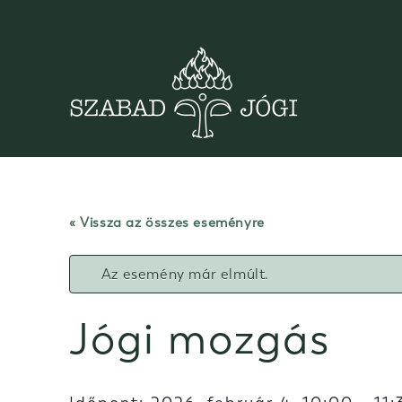
Skip
to
content
« Vissza az összes eseményre
Az esemény már elmúlt.
Jógi mozgás