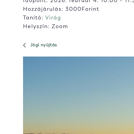
Időpont:
2026. február 4. 10:00
-
11:
Hozzájárulás: 3000Forint
Tanító:
Virág
Helyszín: Zoom
Jógi nyújtás