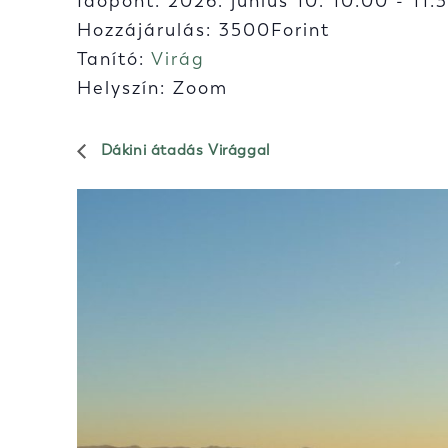
Időpont:
2026. június 10. 10:00
-
11:
Hozzájárulás: 3500Forint
Tanító:
Virág
Helyszín: Zoom
Dákini átadás Virággal