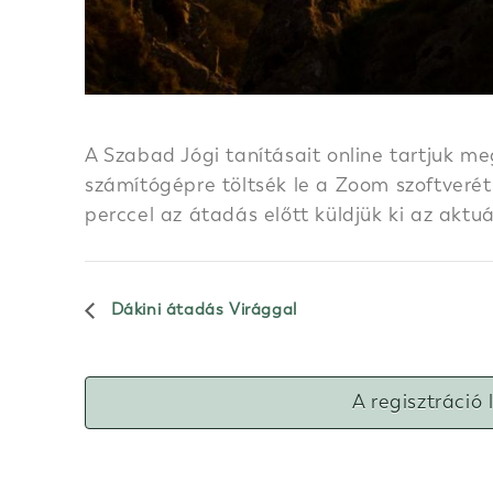
A Szabad Jógi tanításait online tartjuk me
számítógépre töltsék le a Zoom szoftverét.
perccel az átadás előtt küldjük ki az aktu
Dákini átadás Virággal
A regisztráció 