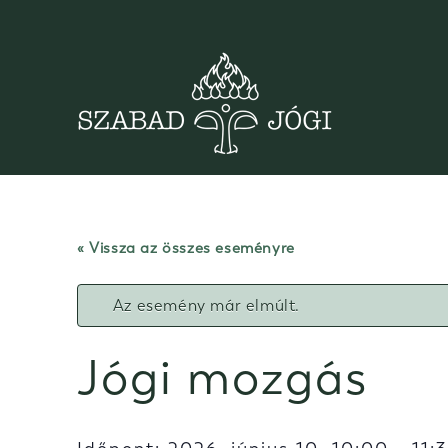
Skip
to
content
« Vissza az összes eseményre
Az esemény már elmúlt.
Jógi mozgás