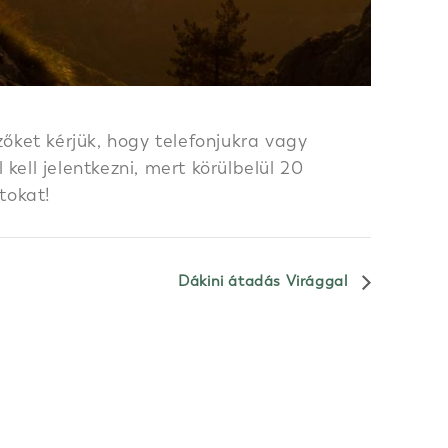
őket kérjük, hogy telefonjukra vagy
ell jelentkezni, mert körülbelül 20
tokat!
Dákini átadás Virággal