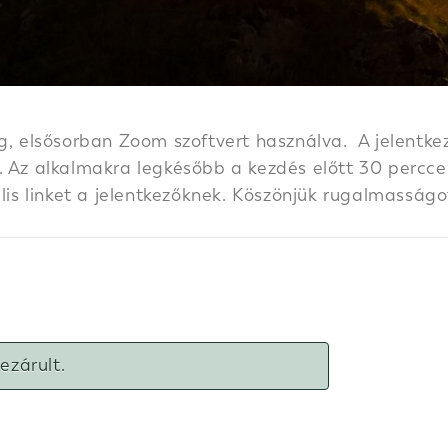
g, elsősorban Zoom szoftvert használva. A jelentkez
 Az alkalmakra legkésőbb a kezdés előtt 30 perccel k
ális linket a jelentkezőknek. Köszönjük rugalmasságo
lezárult.