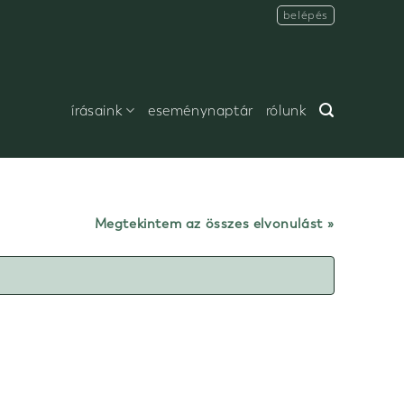
belépés
írásaink
eseménynaptár
rólunk
Megtekintem az összes elvonulást