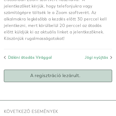
jelentkezőket kérjük, hogy telefonjukra vagy
számítógépre töltsék le a Zoom szoftverét. Az
alkalmakra legkésőbb a kezdés előtt 30 perccel kell
jelentkezni, mert körülbelül 20 perccel az átadás
előtt küldjük ki az aktuális linket a jelentkezőknek.
Köszönjük rugalmasságotokat!
Dákini átadás Virággal
Jógi nyújtás
A regisztráció lezárult.
KÖVETKEZŐ ESEMÉNYEK