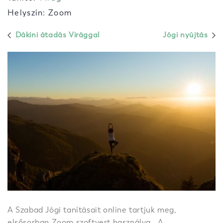
Helyszín: Zoom
Dákini átadás Virággal
Jógi nyújtás
A Szabad Jógi tanításait online tartjuk meg,
elsősorban Zoom szoftvert használva. A