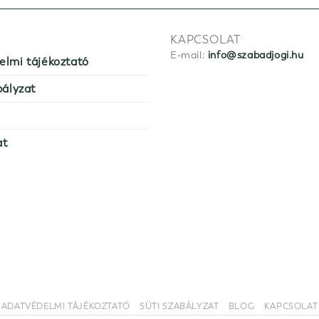
KAPCSOLAT
E-mail:
info@szabadjogi.hu
elmi tájékoztató
bályzat
at
ADATVÉDELMI TÁJÉKOZTATÓ
SÜTI SZABÁLYZAT
BLOG
KAPCSOLAT