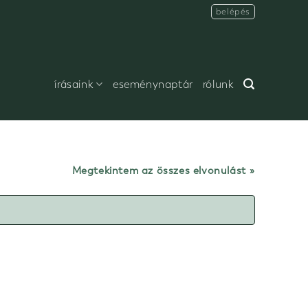
belépés
írásaink
eseménynaptár
rólunk
Megtekintem az összes elvonulást