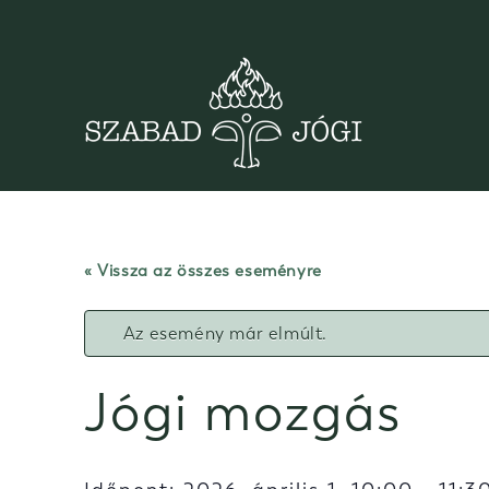
Skip
to
content
« Vissza az összes eseményre
Az esemény már elmúlt.
Jógi mozgás