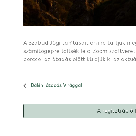
A Szabad Jógi tanításait online tartjuk me
számítógépre töltsék le a Zoom szoftverét.
perccel az átadás előtt küldjük ki az aktu
Dákini átadás Virággal
A regisztráció 