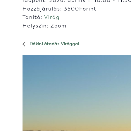
Időpont:
2026. április 1. 10:00
-
11:3
Hozzájárulás: 3500Forint
Tanító:
Virág
Helyszín: Zoom
Dákini átadás Virággal