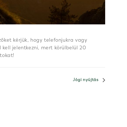
őket kérjük, hogy telefonjukra vagy
ell jelentkezni, mert körülbelül 20
tokat!
Jógi nyújtás