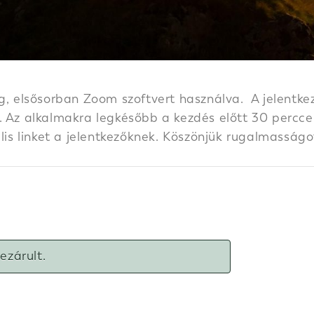
g, elsősorban Zoom szoftvert használva. A jelentkez
 Az alkalmakra legkésőbb a kezdés előtt 30 perccel k
ális linket a jelentkezőknek. Köszönjük rugalmasságo
lezárult.