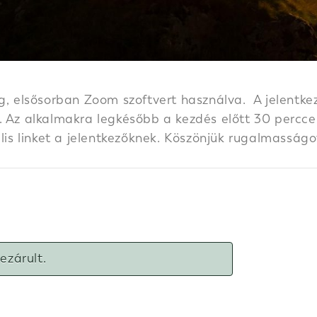
g, elsősorban Zoom szoftvert használva. A jelentkez
 Az alkalmakra legkésőbb a kezdés előtt 30 perccel k
ális linket a jelentkezőknek. Köszönjük rugalmasságo
lezárult.