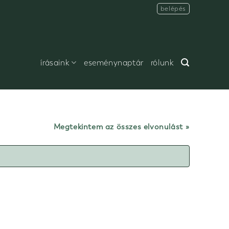
belépés
írásaink
eseménynaptár
rólunk
Megtekintem az összes elvonulást