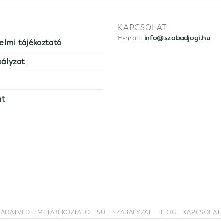
KAPCSOLAT
E-mail:
info@szabadjogi.hu
elmi tájékoztató
bályzat
at
ADATVÉDELMI TÁJÉKOZTATÓ
SÜTI SZABÁLYZAT
BLOG
KAPCSOLAT