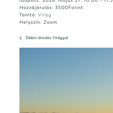
Időpont:
2026. május 27. 10:00
-
11:
Hozzájárulás: 3500Forint
Tanító:
Virág
Helyszín: Zoom
Dákini átadás Virággal