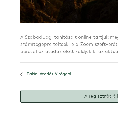
A Szabad Jógi tanításait online tartjuk me
számítógépre töltsék le a Zoom szoftverét.
perccel az átadás előtt küldjük ki az aktu
Dákini átadás Virággal
A regisztráció 