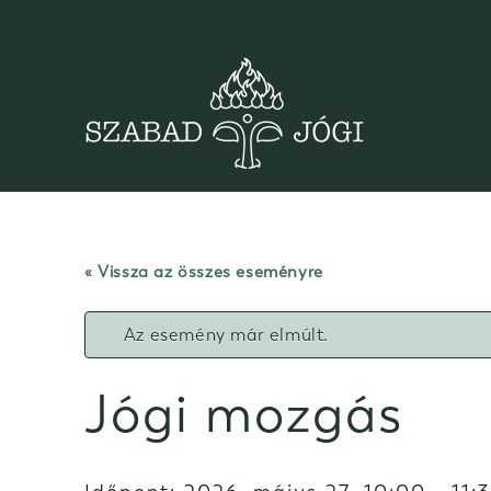
Skip
to
content
« Vissza az összes eseményre
Az esemény már elmúlt.
Jógi mozgás