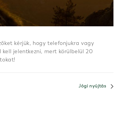
őket kérjük, hogy telefonjukra vagy
ell jelentkezni, mert körülbelül 20
tokat!
Jógi nyújtás