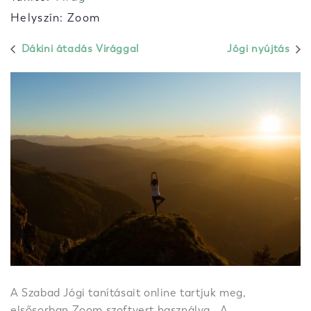
Helyszín: Zoom
Dákini átadás Virággal
Jógi nyújtás
A Szabad Jógi tanításait online tartjuk meg,
elsősorban Zoom szoftvert használva. A