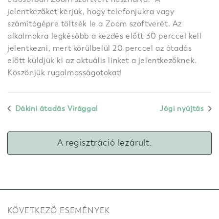
jelentkezőket kérjük, hogy telefonjukra vagy
számítógépre töltsék le a Zoom szoftverét. Az
alkalmakra legkésőbb a kezdés előtt 30 perccel kell
jelentkezni, mert körülbelül 20 perccel az átadás
előtt küldjük ki az aktuális linket a jelentkezőknek.
Köszönjük rugalmasságotokat!
Dákini átadás Virággal
Jógi nyújtás
A regisztráció lezárult.
KÖVETKEZŐ ESEMÉNYEK