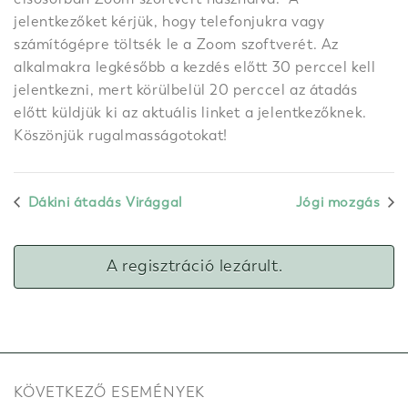
jelentkezőket kérjük, hogy telefonjukra vagy
számítógépre töltsék le a Zoom szoftverét. Az
alkalmakra legkésőbb a kezdés előtt 30 perccel kell
jelentkezni, mert körülbelül 20 perccel az átadás
előtt küldjük ki az aktuális linket a jelentkezőknek.
Köszönjük rugalmasságotokat!
Dákini átadás Virággal
Jógi mozgás
A regisztráció lezárult.
KÖVETKEZŐ ESEMÉNYEK