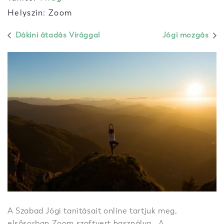
Helyszín: Zoom
Dákini átadás Virággal
Jógi mozgás
A Szabad Jógi tanításait online tartjuk meg,
elsősorban Zoom szoftvert használva. A