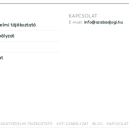
KAPCSOLAT
E-mail:
info@szabadjogi.hu
elmi tájékoztató
bályzat
at
ADATVÉDELMI TÁJÉKOZTATÓ
SÜTI SZABÁLYZAT
BLOG
KAPCSOLAT