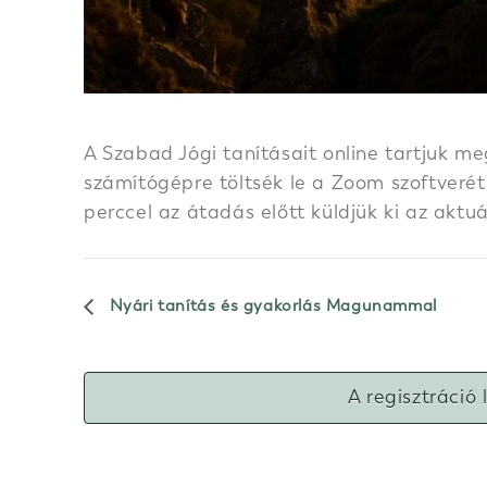
A Szabad Jógi tanításait online tartjuk me
számítógépre töltsék le a Zoom szoftverét.
perccel az átadás előtt küldjük ki az aktu
Nyári tanítás és gyakorlás Magunammal
A regisztráció 