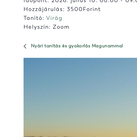
Időpont:
2026. július 10. 08:00
-
09:
Hozzájárulás: 3500Forint
Tanító:
Virág
Helyszín: Zoom
Nyári tanítás és gyakorlás Magunammal