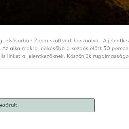
g, elsősorban Zoom szoftvert használva. A jelentkez
 Az alkalmakra legkésőbb a kezdés előtt 30 perccel k
ális linket a jelentkezőknek. Köszönjük rugalmasságo
lezárult.