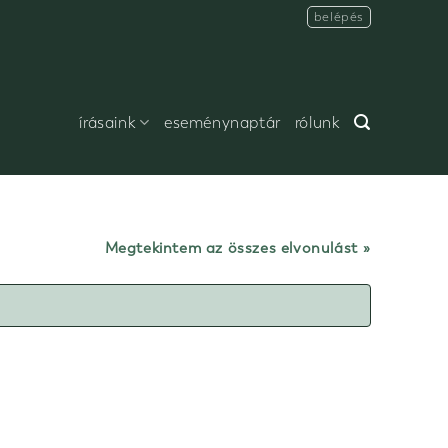
belépés
írásaink
eseménynaptár
rólunk
Megtekintem az összes elvonulást