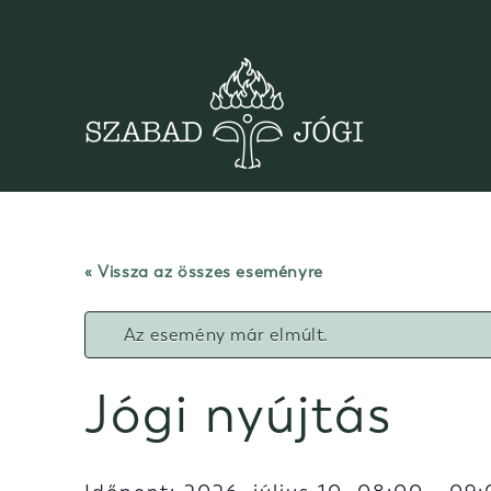
Skip
to
content
« Vissza az összes eseményre
Az esemény már elmúlt.
Jógi nyújtás