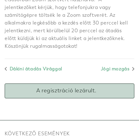
jelentkezőket kérjük, hogy telefonjukra vagy
számítógépre töltsék le a Zoom szoftverét. Az
alkalmakra legkésőbb a kezdés előtt 30 perccel kell
jelentkezni, mert körülbelül 20 perccel az átadás
előtt küldjük ki az aktuális linket a jelentkezőknek.
Köszönjük rugalmasságotokat!
Dákini átadás Virággal
Jógi mozgás
A regisztráció lezárult.
KÖVETKEZŐ ESEMÉNYEK