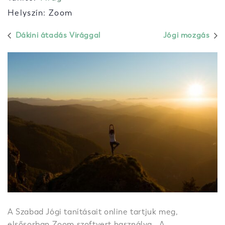
Helyszín: Zoom
Dákini átadás Virággal
Jógi mozgás
A Szabad Jógi tanításait online tartjuk meg,
elsősorban Zoom szoftvert használva. A