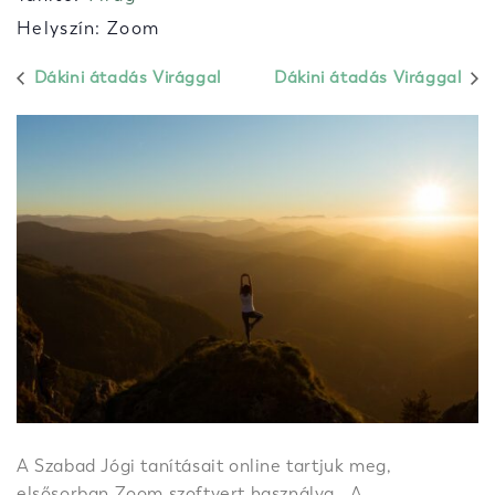
Helyszín: Zoom
Dákini átadás Virággal
Dákini átadás Virággal
A Szabad Jógi tanításait online tartjuk meg,
elsősorban Zoom szoftvert használva. A