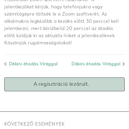
jelentkezőket kérjük, hogy telefonjukra vagy
számítógépre töltsék le a Zoom szoftverét. Az
alkalmakra legkésőbb a kezdés előtt 30 perccel kell
jelentkezni, mert körülbelül 20 perccel az átadás
előtt küldjük ki az aktuális linket a jelentkezőknek.
Köszönjük rugalmasságotokat!
Dákini átadás Virággal
Dákini átadás Virággal
A regisztráció lezárult.
KÖVETKEZŐ ESEMÉNYEK