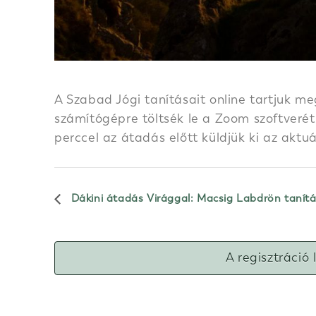
A Szabad Jógi tanításait online tartjuk me
számítógépre töltsék le a Zoom szoftverét.
perccel az átadás előtt küldjük ki az aktu
Dákini átadás Virággal: Macsig Labdrön tanít
A regisztráció 