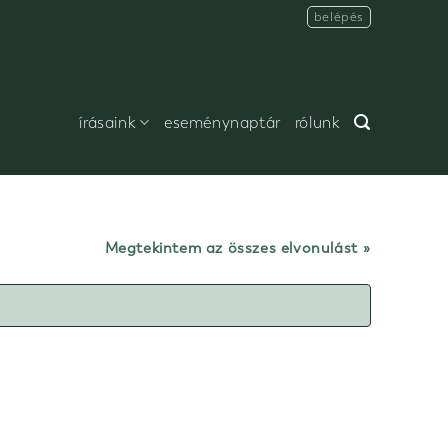
belépés
írásaink
eseménynaptár
rólunk
Megtekintem az összes elvonulást