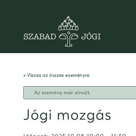
Skip
to
content
« Vissza az összes eseményre
Az esemény már elmúlt.
Jógi mozgás