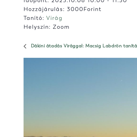
Időpont:
2025.10.08 10:00
-
11:30
Hozzájárulás: 3000Forint
Tanító:
Virág
Helyszín: Zoom
Dákini átadás Virággal: Macsig Labdrön tanít