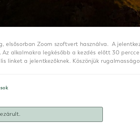
g, elsősorban Zoom szoftvert használva. A jelentkez
 Az alkalmakra legkésőbb a kezdés előtt 30 perccel k
ális linket a jelentkezőknek. Köszönjük rugalmasságo
ások
lezárult.