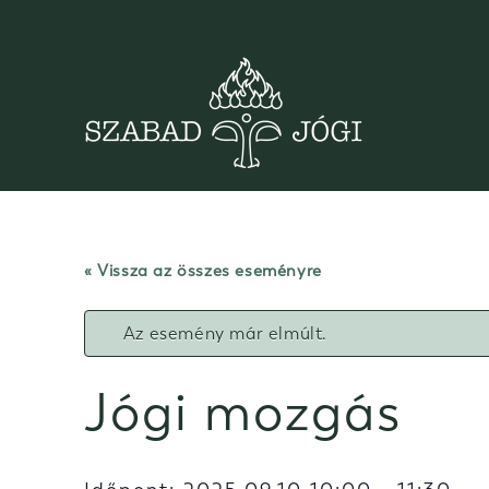
Skip
to
content
« Vissza az összes eseményre
Az esemény már elmúlt.
Jógi mozgás