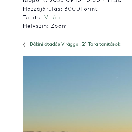
Időpont:
2025.09.10 10:00
-
11:30
Hozzájárulás: 3000Forint
Tanító:
Virág
Helyszín: Zoom
Dákini átadás Virággal: 21 Tara tanítások