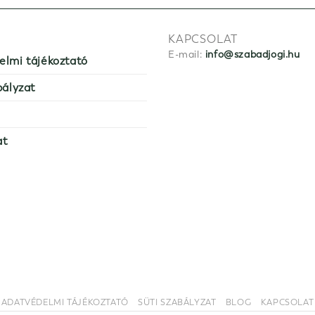
KAPCSOLAT
E-mail:
info@szabadjogi.hu
elmi tájékoztató
bályzat
at
ADATVÉDELMI TÁJÉKOZTATÓ
SÜTI SZABÁLYZAT
BLOG
KAPCSOLAT