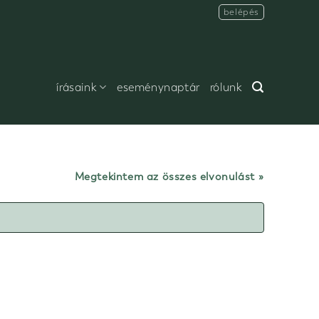
belépés
írásaink
eseménynaptár
rólunk
Megtekintem az összes elvonulást