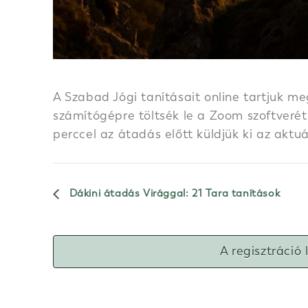
A Szabad Jógi tanításait online tartjuk me
számítógépre töltsék le a Zoom szoftverét.
perccel az átadás előtt küldjük ki az aktu
Dákini átadás Virággal: 21 Tara tanítások
A regisztráció 