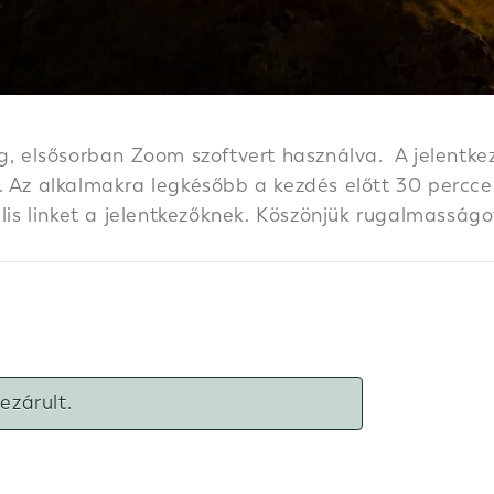
g, elsősorban Zoom szoftvert használva. A jelentkez
 Az alkalmakra legkésőbb a kezdés előtt 30 perccel k
ális linket a jelentkezőknek. Köszönjük rugalmasságo
lezárult.