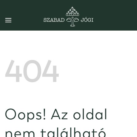
Skip
to
content
404
Oops! Az oldal
nem található