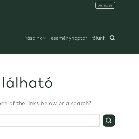
belépés
írásaink
eseménynaptár
rólunk
alálható
one of the links below or a search?