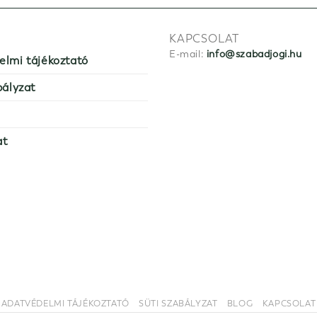
KAPCSOLAT
E-mail:
info@szabadjogi.hu
elmi tájékoztató
bályzat
at
ADATVÉDELMI TÁJÉKOZTATÓ
SÜTI SZABÁLYZAT
BLOG
KAPCSOLAT