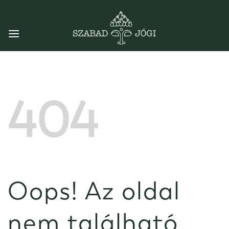
Skip
to
content
404
Oops! Az oldal
nem található