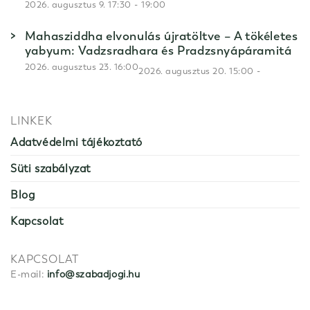
-
2026. augusztus 9. 17:30
19:00
Mahasziddha elvonulás újratöltve – A tökéletes
yabyum: Vadzsradhara és Pradzsnyápáramitá
2026. augusztus 23. 16:00
-
2026. augusztus 20. 15:00
LINKEK
Adatvédelmi tájékoztató
Süti szabályzat
Blog
Kapcsolat
KAPCSOLAT
E-mail:
info@szabadjogi.hu