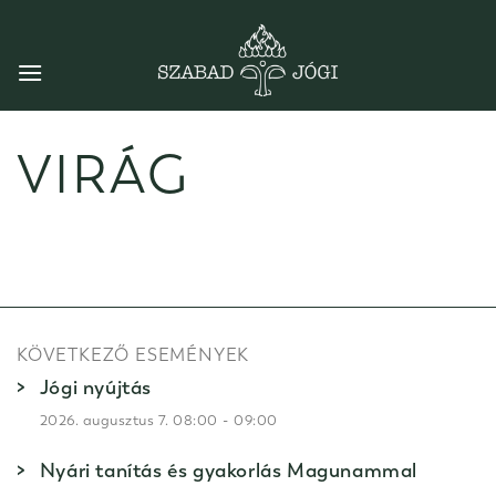
Skip
to
content
VIRÁG
KÖVETKEZŐ ESEMÉNYEK
Jógi nyújtás
-
2026. augusztus 7. 08:00
09:00
Nyári tanítás és gyakorlás Magunammal