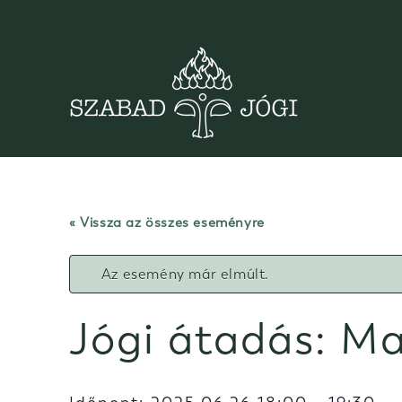
Skip
to
content
« Vissza az összes eseményre
Az esemény már elmúlt.
Jógi átadás: Ma