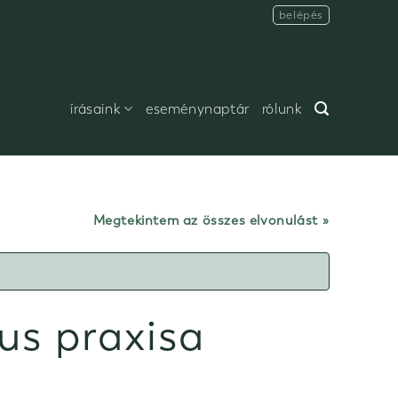
belépés
írásaink
eseménynaptár
rólunk
Megtekintem az összes elvonulást
us praxisa