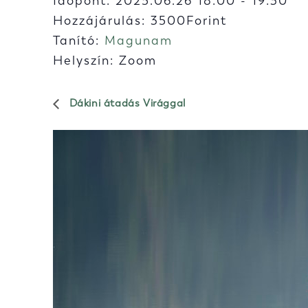
Időpont:
2025.06.26 18:00
-
19:30
Hozzájárulás: 3500Forint
Tanító:
Magunam
Helyszín: Zoom
Dákini átadás Virággal