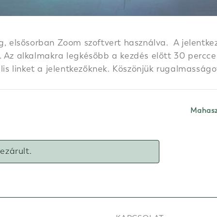
g, elsősorban Zoom szoftvert használva. A jelentkez
 Az alkalmakra legkésőbb a kezdés előtt 30 perccel k
ális linket a jelentkezőknek. Köszönjük rugalmasságo
Mahasz
lezárult.