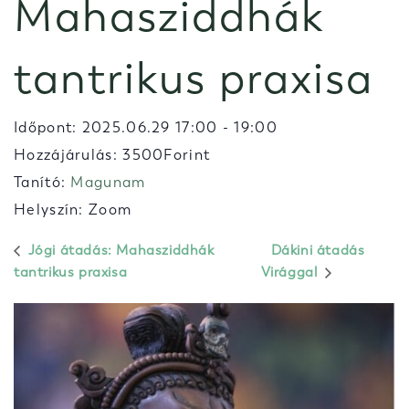
Mahasziddhák
tantrikus praxisa
Időpont:
2025.06.29 17:00
-
19:00
Hozzájárulás: 3500Forint
Tanító:
Magunam
Helyszín: Zoom
Jógi átadás: Mahasziddhák
Dákini átadás
tantrikus praxisa
Virággal