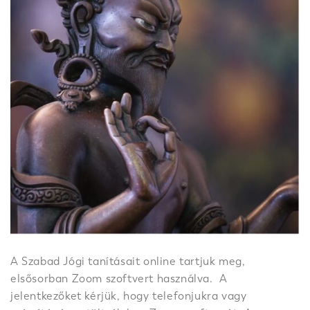
A Szabad Jógi tanításait online tartjuk meg,
elsősorban Zoom szoftvert használva. A
jelentkezőket kérjük, hogy telefonjukra vagy