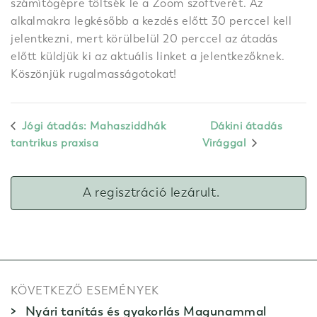
számítógépre töltsék le a Zoom szoftverét. Az
alkalmakra legkésőbb a kezdés előtt 30 perccel kell
jelentkezni, mert körülbelül 20 perccel az átadás
előtt küldjük ki az aktuális linket a jelentkezőknek.
Köszönjük rugalmasságotokat!
Jógi átadás: Mahasziddhák
Dákini átadás
tantrikus praxisa
Virággal
A regisztráció lezárult.
KÖVETKEZŐ ESEMÉNYEK
Nyári tanítás és gyakorlás Magunammal