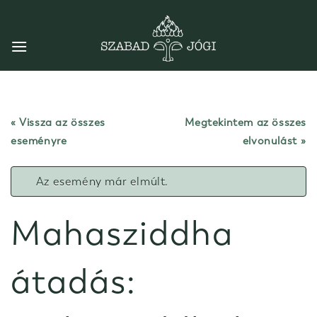
Skip
to
content
« Vissza az összes
Megtekintem az összes
eseményre
elvonulást
Az esemény már elmúlt.
Mahasziddha
átadás: