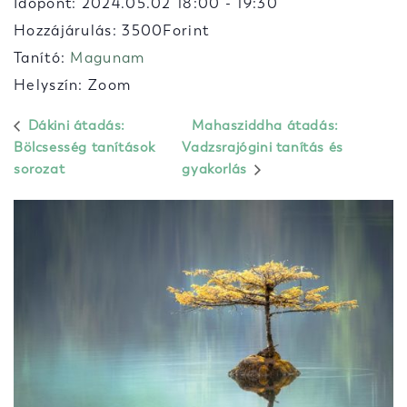
Időpont:
2024.05.02 18:00
-
19:30
Hozzájárulás: 3500Forint
Tanító:
Magunam
Helyszín: Zoom
Dákini átadás:
Mahasziddha átadás:
Bölcsesség tanítások
Vadzsrajógini tanítás és
sorozat
gyakorlás