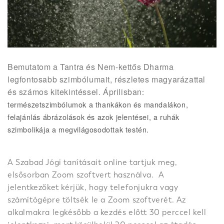
Bemutatom a Tantra és Nem-kettős Dharma
legfontosabb szimbólumait, részletes magyarázattal
és számos kitekintéssel. Áprilisban
:
természetszimbólumok a thankákon és mandalákon,
felajánlás ábrázolások és azok jelentései, a ruhák
szimbolikája a megvilágosodottak testén.
A Szabad Jógi tanításait online tartjuk meg,
elsősorban Zoom szoftvert használva. A
jelentkezőket kérjük, hogy telefonjukra vagy
számítógépre töltsék le a Zoom szoftverét. Az
alkalmakra legkésőbb a kezdés előtt 30 perccel kell