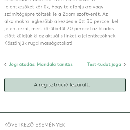
jelentkezőket kérjük, hogy telefonjukra vagy
számítógépre töltsék le a Zoom szoftverét. Az
alkalmakra legkésőbb a kezdés előtt 30 perccel kell
jelentkezni, mert körülbelül 20 perccel az átadás
előtt küldjük ki az aktuális linket a jelentkezőknek.
Köszönjük rugalmasságotokat!
Jógi átadás: Mandala tanítás
Test-tudat jóga
A regisztráció lezárult.
KÖVETKEZŐ ESEMÉNYEK