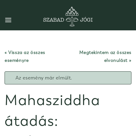
Skip
to
content
« Vissza az összes
Megtekintem az összes
eseményre
elvonulást
Az esemény már elmúlt.
Mahasziddha
átadás: